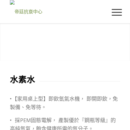
水素水
•【家用桌上型】即飲氫氣水機， 即開即飲，免
製備、免等待。
• 採PEM固態電解， 產製優於『鋼瓶等級』的
高純氫氣，飽含健康所需的氫分子。