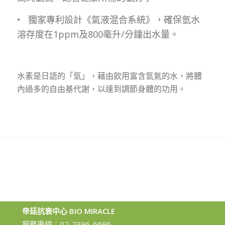
• 獨家專利設計《氣液混合系統》，確保氫水
溶存度在1ppm及800毫升/分鐘出水量。
1
2
下一頁
水素是日語的「氫」，藉由飲用富含氫氣的水，將體
內過多的自由基代謝，以達到調節身體的功用。
帝廷抗衰中心 BIO MIRACLE
服務專線：
02-2396-6696