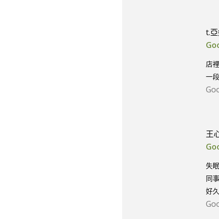
t.
Go
店
一
Go
王
Go
失
同
好久
Go