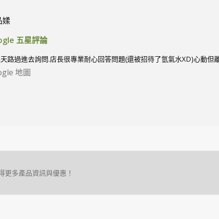
品媃
ogle 五星評論
天路過進去詢問.店長很專業耐心回答問題(還被招待了氫氣水XD)心動但離
ogle 地圖
得更多產品資訊與優惠！