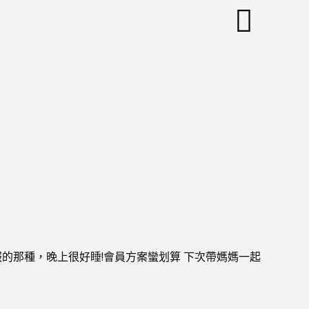
下一頁
！ 我主要是會來這邊做血液淨化，做的時
開始會做其他像是吸氫氣的療程，推薦想紓
來這邊！
oogle 地圖
服的那種，晚上很好睡!會員方案蠻划算 下次帶媽媽一起