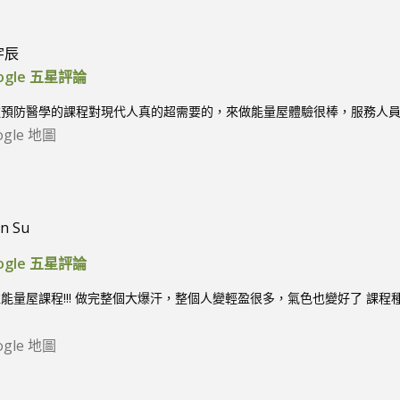
宇辰
ogle 五星評論
種預防醫學的課程對現代人真的超需要的，來做能量屋體驗很棒，服務人
ogle 地圖
n Su
ogle 五星評論
能量屋課程!!! 做完整個大爆汗，整個人變輕盈很多，氣色也變好了 課
助
ogle 地圖