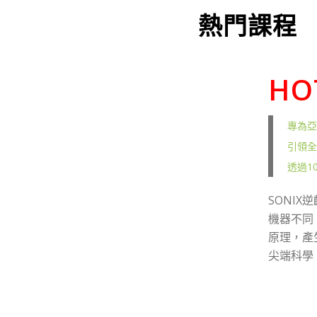
熱門課程
HO
專為亞
引領全
透過1
SONI
下一頁
機器不同
原理，產生
尖端科學