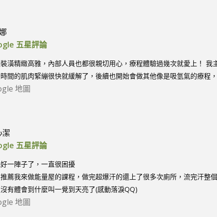
亞娜
ogle 五星評論
裡裝潢精緻高雅，內部人員也都很親切用心，療程體驗過幾次就愛上！ 我
段時間的肌肉緊繃很快就緩解了，後續也開始會做其他像是吸氫氣的療程
ogle 地圖
心潔
ogle 五星評論
眠好一陣子了，一直很困擾
事推薦我來做能量屋的課程，做完超爆汗的還上了很多次廁所，流完汗整
沒有體會到什麼叫一覺到天亮了(感動落淚QQ)
ogle 地圖