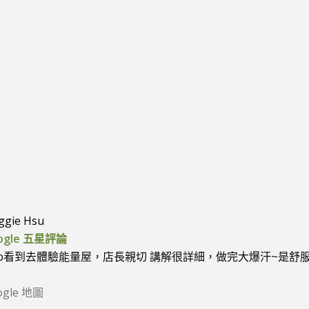
裝潢精緻高雅，內部人員也都很親切用心，療程體驗過幾次就愛上
放鬆，感覺累積很長一段時間的肌肉緊繃很快就緩解了，後續也
壓和放鬆的人找不到適合的方法就
t.亞娜
Ggoogle 五星評論
–
G
ggie Hsu
ogle 五星評論
fb看到去體驗能量屋，店長親切 講解很詳細，做完大爆汗~是舒
ogle 地圖