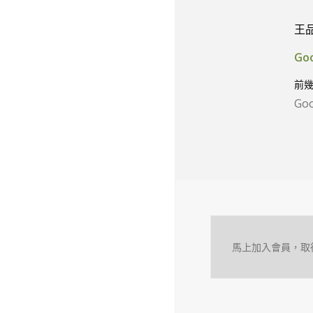
王
Go
前幾
Go
馬上加入會員，取