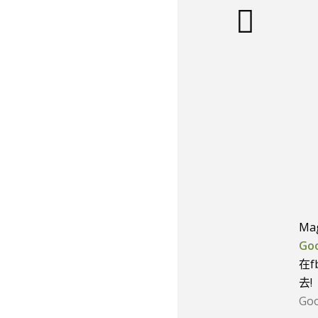
上一頁
店裡
候很
Ma
Go
在
去!
Go