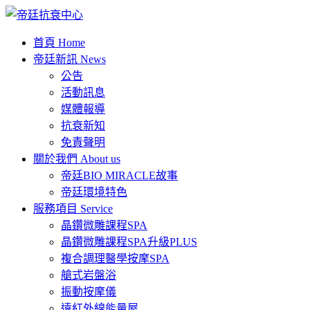
首頁
Home
帝廷新訊
News
公告
活動訊息
媒體報導
抗衰新知
免責聲明
關於我們
About us
帝廷BIO MIRACLE故事
帝廷環境特色
服務項目
Service
晶鑽微雕課程SPA
晶鑽微雕課程SPA升級PLUS
複合調理醫學按摩SPA
艙式岩盤浴
振動按摩儀
遠紅外線能量屋