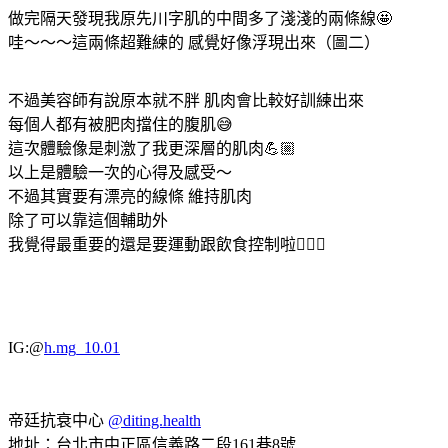
做完隔天發現我原先川字肌的中間多了淺淺的兩條線🤩
哇～～～這兩條超難練的 感覺好像浮現出來（圖二）
不過美容師有說原本就不胖 肌肉會比較好訓練出來
每個人都有被肥肉擋住的腹肌😅
這次體驗像是刺激了我更深層的肌肉💪🏼
以上是體驗一次的心得及感受～
不過其實要有漂亮的線條 維持肌肉
除了可以靠這個輔助外
我覺得最重要的還是要運動跟飲食控制啦🏋🏻‍♀️
IG:@
h.mg_10.01
帝廷抗衰中心
@diting.health
地址：台北市中正區信義路二段161巷8號