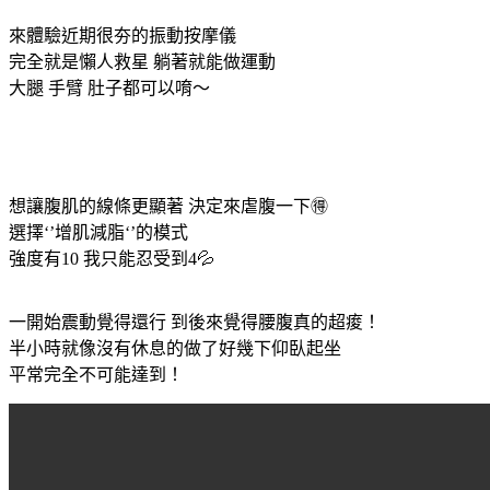
來體驗近期很夯的振動按摩儀
完全就是懶人救星 躺著就能做運動
大腿 手臂 肚子都可以唷～
想讓腹肌的線條更顯著 決定來虐腹一下🉐️
選擇‘’增肌減脂‘’的模式
強度有10 我只能忍受到4💦
一開始震動覺得還行 到後來覺得腰腹真的超痠！
半小時就像沒有休息的做了好幾下仰臥起坐
平常完全不可能達到！