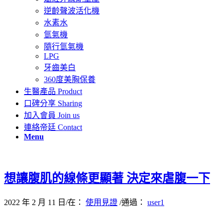
逆齡聲波活化機
水素水
氫氣機
隨行氫氣機
LPG
牙齒美白
360度美胸保養
生醫產品
Product
口碑分享
Sharing
加入會員
Join us
連絡帝廷
Contact
Menu
想讓腹肌的線條更顯著 決定來虐腹一下
2022 年 2 月 11 日
/
在：
使用見證
/
通過：
user1