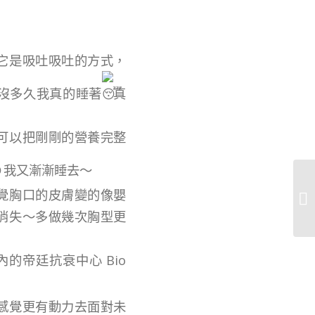
它是吸吐吸吐的方式，
沒多久我真的睡著
真
可以把剛剛的營養完整
我又漸漸睡去～
覺胸口的皮膚變的像嬰
消失～多做幾次胸型更
內的
帝廷抗衰中心 Bio
感覺更有動力去面對未