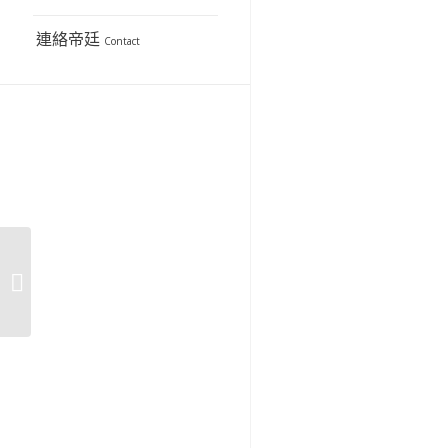
連絡帝廷
Contact
超適合現代忙碌又懶得
運動的人