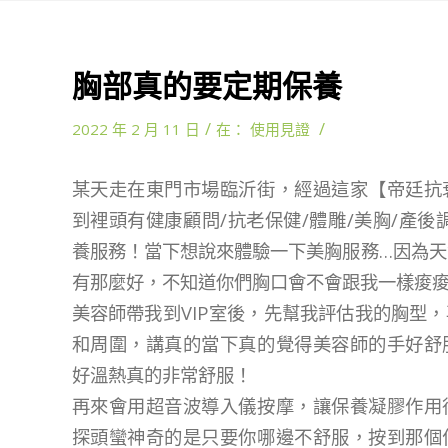
胸部真的要定期保養
/
/
2022 年 2 月 11 日
在：
使用見證
某天走在東門市場臨沂街，經過這家【帝廷抗
到裡頭有健康顧問/抗老保健/體雕/美胸/產後調
養服務！當下想說來體驗一下美胸服務…因為
有那麼好，不知道你們胸口會不會跟我一樣痠
美容師帶我到VIP室後，先幫我評估我的胸型
和周圍，講真的當下真的覺得美容師的手好舒
好溫熱真的非常舒服！
再來會用超音波導入儀按摩，讓保養凝膠作用
探頭蠻神奇的是只要你哪邊不舒服，按到那個